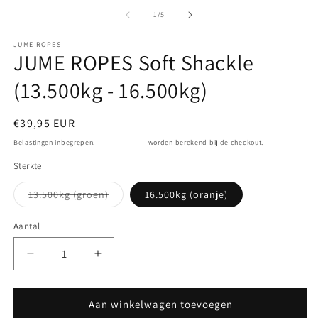
2
1
o
openen
van
1
/
5
in
in
m
modaal
JUME ROPES
JUME ROPES Soft Shackle
(13.500kg - 16.500kg)
Normale
€39,95 EUR
prijs
Belastingen inbegrepen.
Verzendkosten
worden berekend bij de checkout.
Sterkte
Variant
13.500kg (groen)
16.500kg (oranje)
uitverkocht
of
niet
Aantal
Aantal
beschikbaar
Aantal
Aantal
verlagen
verhogen
voor
voor
JUME
JUME
Aan winkelwagen toevoegen