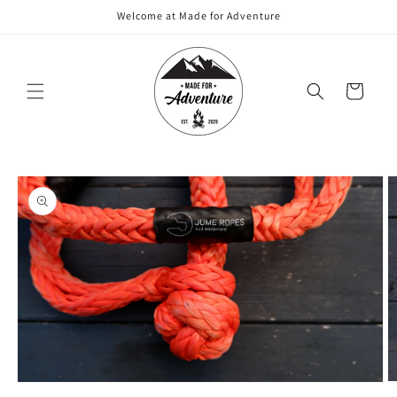
Meteen
Welcome at Made for Adventure
naar de
content
Winkelwagen
Ga direct naar
productinformatie
M
Media