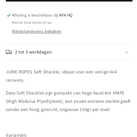
ROPES
ROPES
Soft
Soft
Shackle
Shackle
Afhaling is beschikbaar bij
MFA HQ
(13.500kg
(13.500kg
Meestal klaar binnen 24 uur
-
-
Winkelgegevens bekijken
16.500kg)
16.500kg)
2 tot 5 werkdagen
JUME ROPES Soft Shackle, ideaal voor een veilige 4x4
recovery.
Deze Soft Shackles zijn gemaakt van hoge kwaliteit HMPE
(High Modulus Plyethylene), wat ze een extreme sterkte geeft
zonder een hoog gewicht, ongeveer 150gr per stuk!
Varianten: