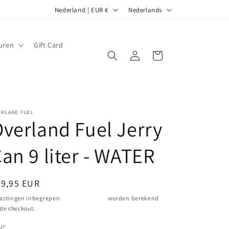
L
T
Nederland | EUR €
Nederlands
a
a
n
a
uren
Gift Card
d
l
Inloggen
Winkelwagen
/
r
e
ERLAND FUEL
g
verland Fuel Jerry
i
o
an 9 liter - WATER
ormale
69,95 EUR
ijs
astingen inbegrepen.
Verzendkosten
worden berekend
 de checkout.
ur