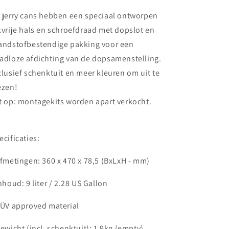
 jerry cans hebben een speciaal ontworpen
kvrije hals en schroefdraad met dopslot en
andstofbestendige pakking voor een
adloze afdichting van de dopsamenstelling.
clusief schenktuit en meer kleuren om uit te
ezen!
t op: montagekits worden apart verkocht.
ecificaties:
Afmetingen: 360 x 470 x 78,5 (BxLxH - mm)
Inhoud: 9 liter / 2.28 US Gallon
TÜV approved material
Gewicht (incl. schenktuit): 1.9kg (empty)