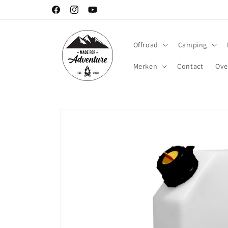
Meteen
naar de
Facebook
Instagram
YouTube
content
Offroad
Camping
Merken
Contact
Ove
Ga direct naar
productinformatie