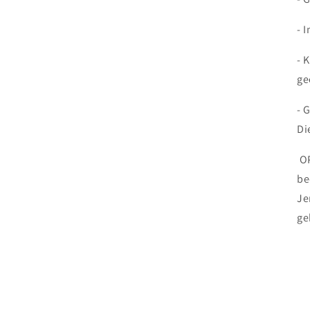
- 
- 
ge
- 
Di
OP
be
Je
ge