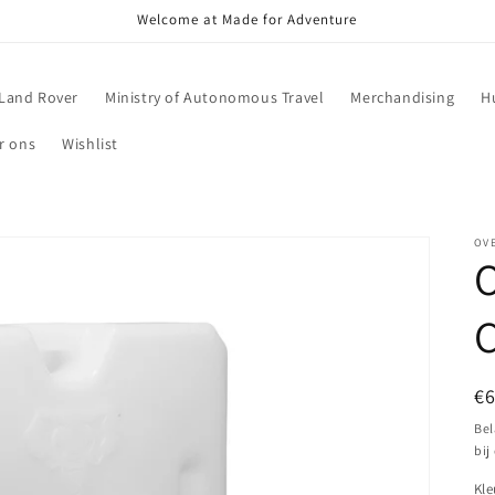
Welcome at Made for Adventure
Land Rover
Ministry of Autonomous Travel
Merchandising
H
r ons
Wishlist
OV
O
C
N
€
pr
Bel
bij
Kle