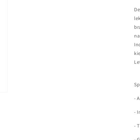
modaal
De
le
br
na
In
ki
Le
Sp
- 
- 
- 
- 