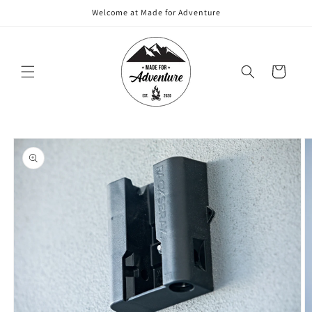
Meteen
Welcome at Made for Adventure
naar de
content
Winkelwagen
Ga direct naar
productinformatie