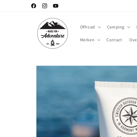
Meteen
naar de
Facebook
Instagram
YouTube
content
Offroad
Camping
Merken
Contact
Ove
Ga direct naar
productinformatie