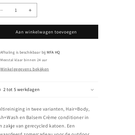
Aantal
Aantal
verlagen
verhogen
voor
voor
SJÖ&amp;HAV
SJÖ&amp;HAV
Aan winkelwagen toevoegen
WIldernis
WIldernis
Kit
Kit
3
3
Afhaling is beschikbaar bij
MFA HQ
Meestal klaar binnen 24 uur
Winkelgegevens bekijken
2 tot 5 werkdagen
ltireiniging in twee varianten, Hair+Body,
sh+Wash en
Balsem Crème conditioner in
n
zakje van gerecycled katoen. Een
waardeerd zomercadeau voor de outdoor