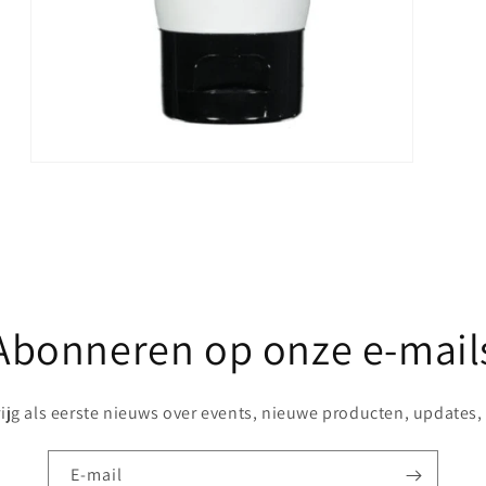
Media
3
openen
in
modaal
Abonneren op onze e-mail
rijg als eerste nieuws over events, nieuwe producten, updates, .
E‑mail