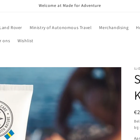
Welcome at Made for Adventure
Land Rover
Ministry of Autonomous Travel
Merchandising
H
r ons
Wishlist
SJ
K
N
€
pr
Bel
bij
Aan
Aa