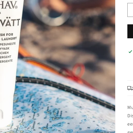
Mu
Di
ee
ge