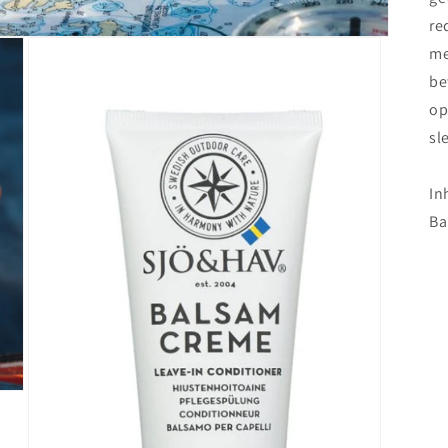
re
me
be
op
sl
In
Ba