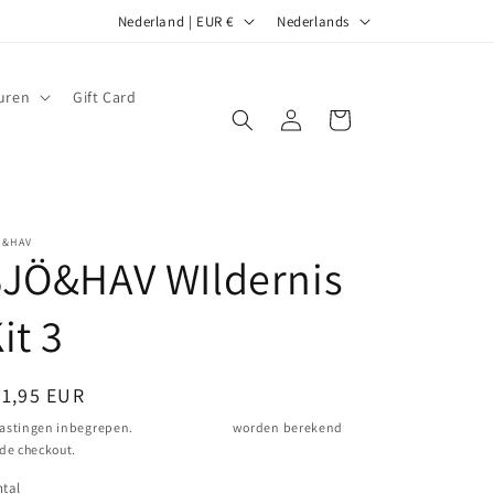
L
T
Nederland | EUR €
Nederlands
a
a
n
a
uren
Gift Card
d
l
Inloggen
Winkelwagen
/
r
e
Ö&HAV
g
SJÖ&HAV WIldernis
i
o
it 3
ormale
21,95 EUR
ijs
astingen inbegrepen.
Verzendkosten
worden berekend
 de checkout.
tal
ntal