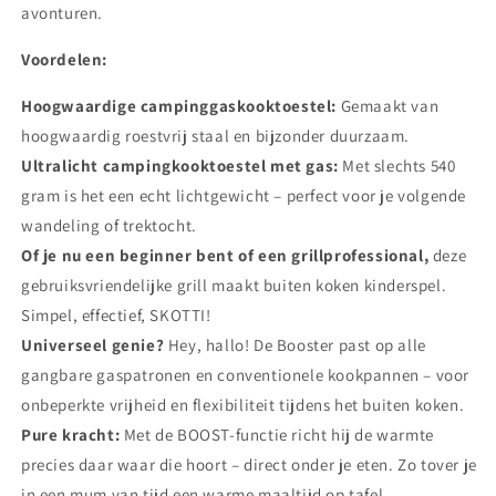
avonturen.
Voordelen:
Hoogwaardige campinggaskooktoestel:
Gemaakt van
hoogwaardig roestvrij staal en bijzonder duurzaam.
Ultralicht campingkooktoestel met gas:
Met slechts 540
gram is het een echt lichtgewicht – perfect voor je volgende
wandeling of trektocht.
Of je nu een beginner bent of een grillprofessional,
deze
gebruiksvriendelijke grill maakt buiten koken kinderspel.
Simpel, effectief, SKOTTI!
Universeel genie?
Hey, hallo! De Booster past op alle
gangbare gaspatronen en conventionele kookpannen – voor
onbeperkte vrijheid en flexibiliteit tijdens het buiten koken.
Pure kracht:
Met de BOOST-functie richt hij de warmte
precies daar waar die hoort – direct onder je eten. Zo tover je
in een mum van tijd een warme maaltijd op tafel.