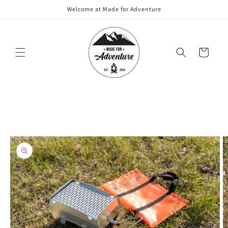
Meteen
Welcome at Made for Adventure
naar de
content
Winkelwagen
Ga direct naar
productinformatie