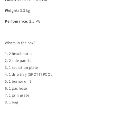
Weight
: 3.3 kg
Perfomance:
2.1 kW
Whats in the box?
1. 2 headboards
2. 2 side panels
3. 1 radiation plate
4. 1 drip tray (SKOTTI POOL)
5. 1 burner unit
6. 1 gas hose
7. 1 grill grate
8. 1 bag