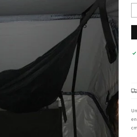
Un
en
cm