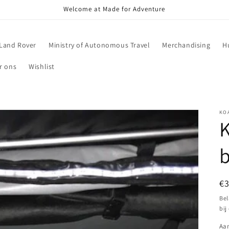
Welcome at Made for Adventure
Land Rover
Ministry of Autonomous Travel
Merchandising
H
r ons
Wishlist
KO
b
N
€
pr
Bel
bij
Aan
Aa