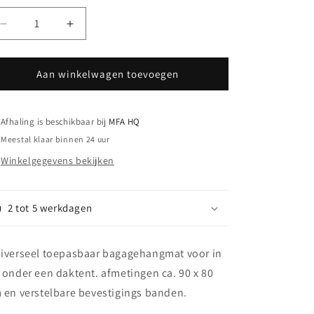
Aantal
Aantal
verlagen
verhogen
voor
voor
KOALA
KOALA
Aan winkelwagen toevoegen
CREEK
CREEK
bagagenet
bagagenet
daktent
daktent
Afhaling is beschikbaar bij
MFA HQ
Meestal klaar binnen 24 uur
Winkelgegevens bekijken
2 tot 5 werkdagen
iverseel toepasbaar bagagehangmat voor in
 onder een daktent. afmetingen ca. 90 x 80
 en verstelbare bevestigings banden.