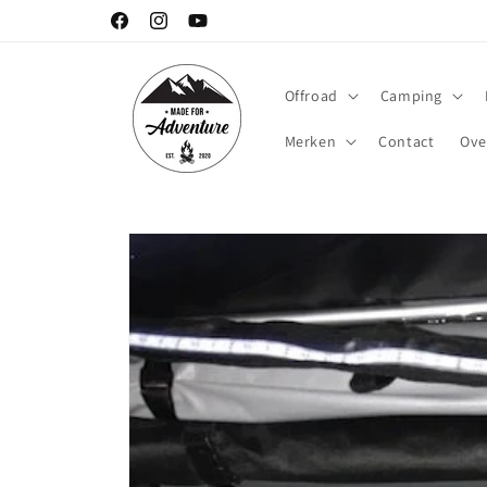
Meteen
naar de
Facebook
Instagram
YouTube
content
Offroad
Camping
Merken
Contact
Ove
Ga direct naar
productinformatie