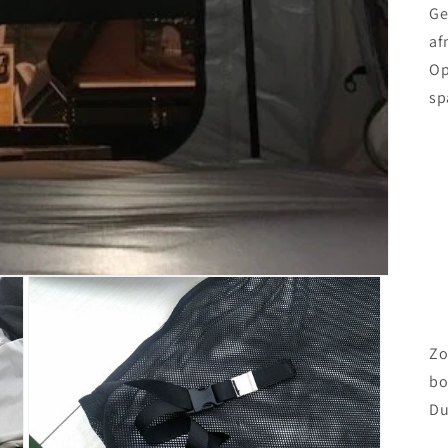
Ge
af
Op
sp
Zo
b
Du