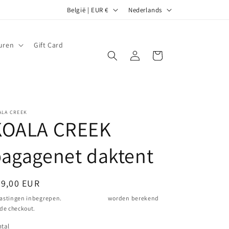
L
T
België | EUR €
Nederlands
a
a
n
a
uren
Gift Card
d
l
Inloggen
Winkelwagen
/
r
e
ALA CREEK
g
KOALA CREEK
i
o
agagenet daktent
ormale
39,00 EUR
ijs
astingen inbegrepen.
Verzendkosten
worden berekend
 de checkout.
tal
ntal