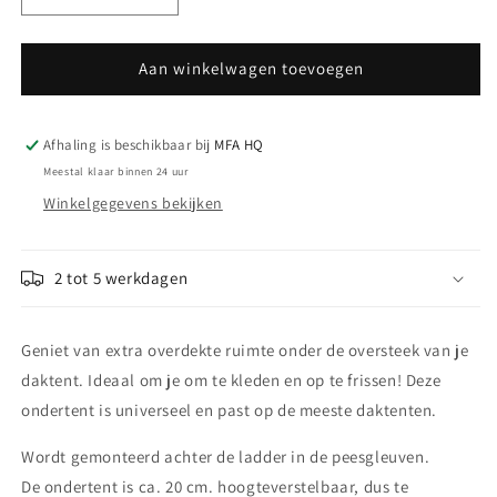
verlagen
verhogen
voor
voor
universele
universele
Aan winkelwagen toevoegen
ondertent
ondertent
160
160
(H190)
(H190)
Afhaling is beschikbaar bij
MFA HQ
KOALA
KOALA
Meestal klaar binnen 24 uur
CREEK
CREEK
Winkelgegevens bekijken
2 tot 5 werkdagen
Geniet van extra overdekte ruimte onder de oversteek van je
daktent. Ideaal om je om te kleden en op te frissen! Deze
ondertent is universeel en past op de meeste daktenten.
Wordt gemonteerd achter de ladder in de peesgleuven.
De ondertent is ca. 20 cm. hoogteverstelbaar, dus te