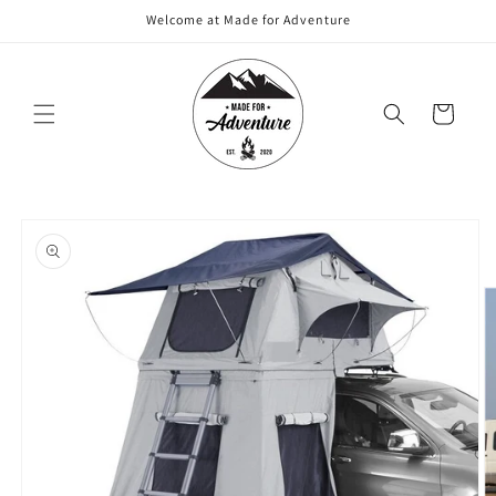
Meteen
Welcome at Made for Adventure
naar de
content
Winkelwagen
Ga direct naar
productinformatie