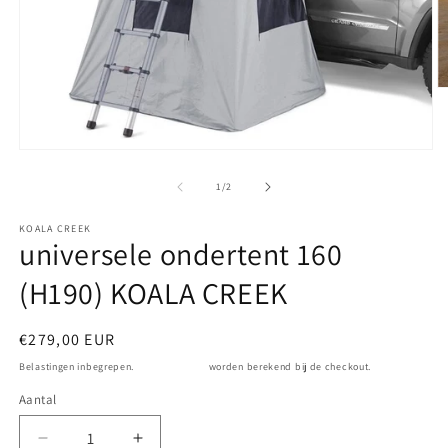
M
2
o
in
m
Media
1
openen
van
1
/
2
in
modaal
KOALA CREEK
universele ondertent 160
(H190) KOALA CREEK
Normale
€279,00 EUR
prijs
Belastingen inbegrepen.
Verzendkosten
worden berekend bij de checkout.
Aantal
Aantal
Aantal
Aantal