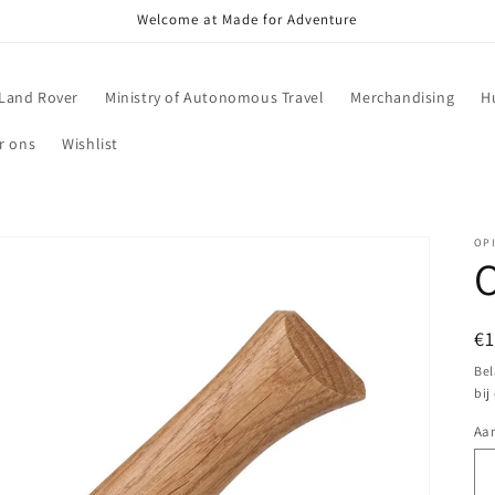
Welcome at Made for Adventure
Land Rover
Ministry of Autonomous Travel
Merchandising
H
r ons
Wishlist
OP
O
N
€
pr
Bel
bij
Aan
Aa