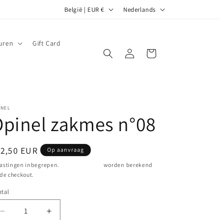
L
T
België | EUR €
Nederlands
a
a
n
a
uren
Gift Card
d
l
Inloggen
Winkelwagen
/
r
e
INEL
g
pinel zakmes n°08
i
o
ormale
12,50 EUR
Op aanvraag
ijs
astingen inbegrepen.
Verzendkosten
worden berekend
 de checkout.
tal
ntal
Aantal
Aantal