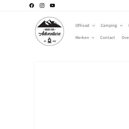
Meteen
naar de
Facebook
Instagram
YouTube
content
Offroad
Camping
Merken
Contact
Ove
Ga direct naar
productinformatie