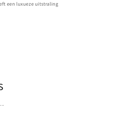
eft een luxueze uitstraling
Share
s
..