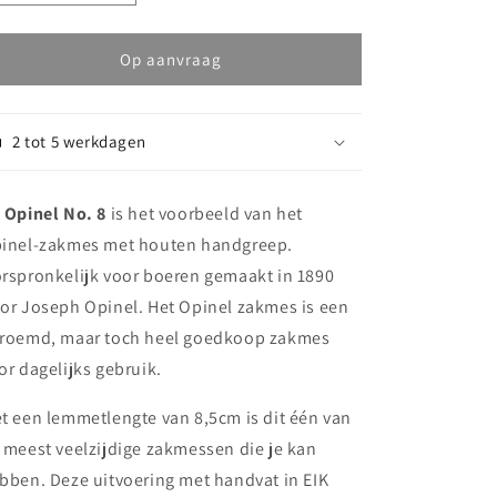
verlagen
verhogen
voor
voor
Opinel
Opinel
Op aanvraag
zakmes
zakmes
n°08
n°08
2 tot 5 werkdagen
e
Opinel No. 8
is het voorbeeld van het
inel-zakmes met houten handgreep.
rspronkelijk voor boeren gemaakt in 1890
or Joseph Opinel. Het Opinel zakmes is een
roemd, maar toch heel goedkoop zakmes
or dagelijks gebruik.
t een lemmetlengte van 8,5cm is dit één van
 meest veelzijdige zakmessen die je kan
bben. Deze uitvoering met handvat in EIK