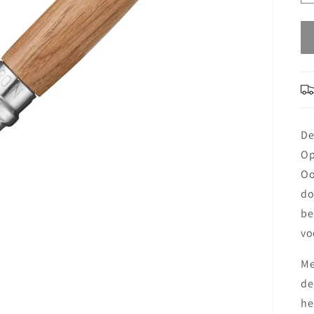
D
Op
Oo
do
be
vo
Me
de
he