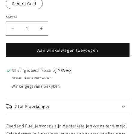
Sahara Geel
Aantal
Aantal
Aantal
Aantal
verlagen
verhogen
voor
voor
Overland
Overland
Aan winkelwagen toevoegen
Fuel
Fuel
Jerry
Jerry
Can
Can
Afhaling is beschikbaar bij
MFA HQ
17
17
Meestal klaar binnen 24 uur
liter
liter
Winkelgegevens bekijken
2 tot 5 werkdagen
Overland Fuel jerrycans zijn de sterkste jerrycans ter wereld.
Gefabriceerd in Nederland volgens de hoogste kwaliteit om