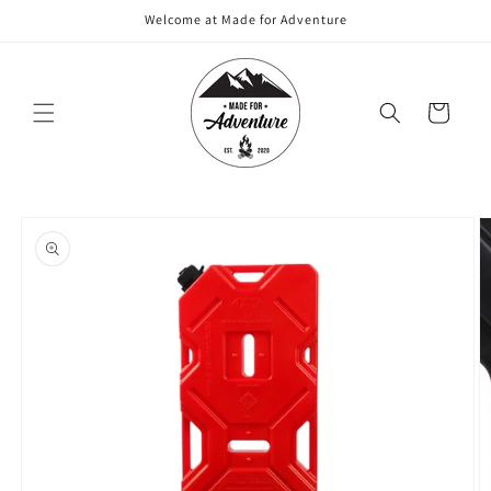
Meteen
Welcome at Made for Adventure
naar de
content
Winkelwagen
Ga direct naar
productinformatie