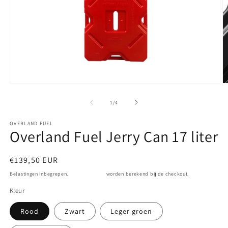
Media
M
1
2
openen
o
van
1
/
4
in
in
modaal
m
OVERLAND FUEL
Overland Fuel Jerry Can 17 liter
Normale
€139,50 EUR
prijs
Belastingen inbegrepen.
Verzendkosten
worden berekend bij de checkout.
Kleur
Rood
Zwart
Leger groen