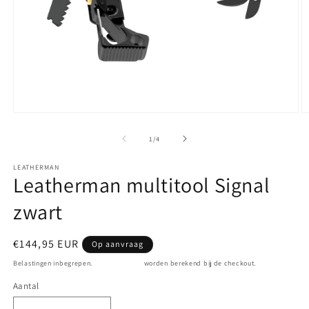
Media
M
1
2
openen
o
van
1
/
4
in
in
modaal
m
LEATHERMAN
Leatherman multitool Signal
zwart
Normale
€144,95 EUR
Op aanvraag
prijs
Belastingen inbegrepen.
Verzendkosten
worden berekend bij de checkout.
Aantal
Aantal