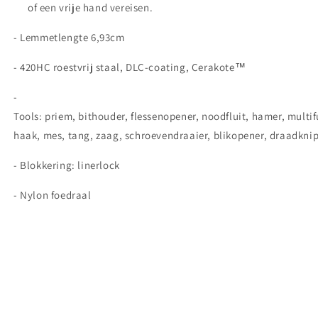
of een vrije hand vereisen.
- Lemmetlengte 6,93cm
-
420HC roestvrij staal, DLC-coating, Cerakote™
-
Tools:
priem,
bithouder,
flessenopener,
noodfluit,
hamer,
multif
haak,
mes,
tang,
zaag,
schroevendraaier,
blikopener,
draadknip
- Blokkering: linerlock
- Nylon foedraal
Share