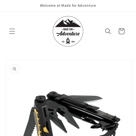
Meteen
Welcome at Made for Adventure
naar de
content
Winkelwagen
Ga direct naar
productinformatie