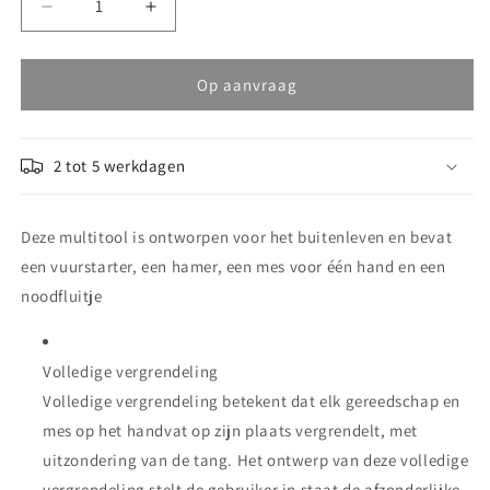
Aantal
Aantal
verlagen
verhogen
voor
voor
Leatherman
Leatherman
Op aanvraag
multitool
multitool
Signal
Signal
zwart
zwart
2 tot 5 werkdagen
Deze multitool is ontworpen voor het buitenleven en bevat
een vuurstarter, een hamer, een mes voor één hand en een
noodfluitje
Volledige vergrendeling
Volledige vergrendeling betekent dat elk gereedschap en
mes op het handvat op zijn plaats vergrendelt, met
uitzondering van de tang. Het ontwerp van deze volledige
vergrendeling stelt de gebruiker in staat de afzonderlijke