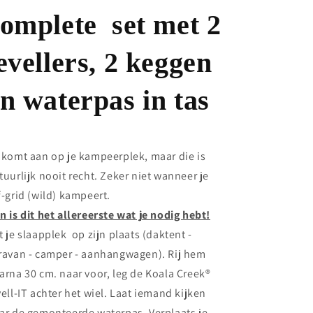
omplete set met 2
evellers, 2 keggen
n waterpas in tas
 komt aan op je kampeerplek, maar die is
tuurlijk nooit recht. Zeker niet wanneer je
f-grid (wild) kampeert.
n is dit het allereerste wat je nodig hebt!
t je slaapplek op zijn plaats (daktent -
ravan - camper - aanhangwagen). Rij hem
arna 30 cm. naar voor, leg de Koala Creek®
vell-IT achter het wiel. Laat iemand kijken
ar de gemonteerde waterpas. Verplaats je