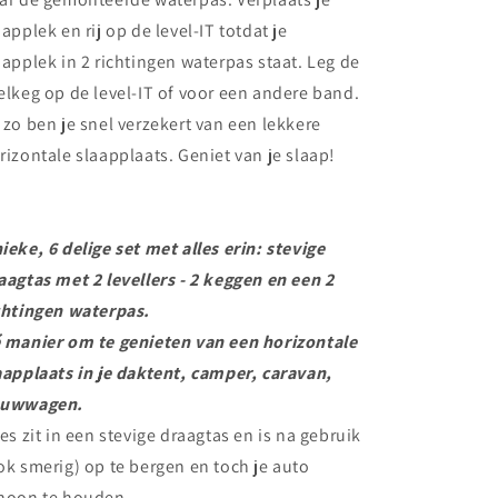
aapplek en rij op de level-IT totdat je
aapplek in 2 richtingen waterpas staat. Leg de
elkeg op de level-IT of voor een andere band.
 zo ben je snel verzekert van een lekkere
rizontale slaapplaats. Geniet van je slaap!
ieke, 6 delige set met alles erin: stevige
aagtas met 2 levellers - 2 keggen en een 2
chtingen waterpas.
 manier om te genieten van een horizontale
aapplaats in je daktent, camper, caravan,
uwwagen.
les zit in een stevige draagtas en is na gebruik
ok smerig) op te bergen en toch je auto
hoon te houden.