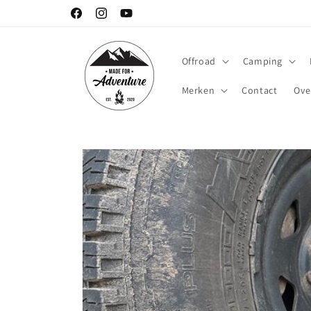
Meteen
naar de
Facebook
Instagram
YouTube
content
Offroad
Camping
Merken
Contact
Ove
Ga direct naar
productinformatie