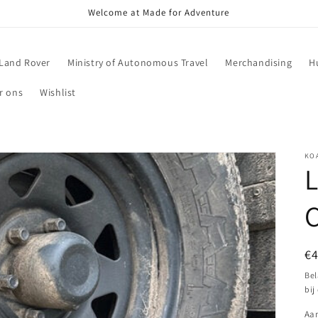
Welcome at Made for Adventure
Land Rover
Ministry of Autonomous Travel
Merchandising
H
r ons
Wishlist
KO
L
C
N
€
pr
Bel
bij
Aan
Aa