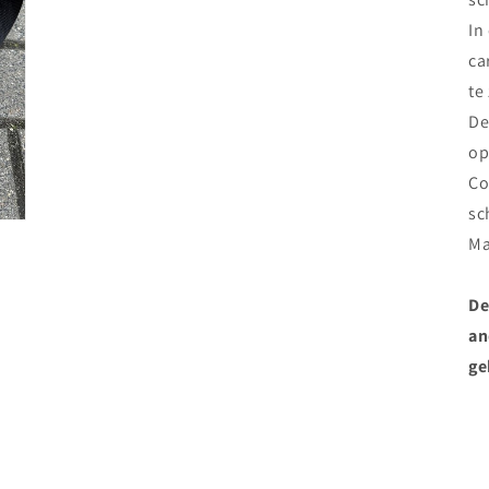
In
ca
te
De
op
Co
sc
Ma
De
an
ge