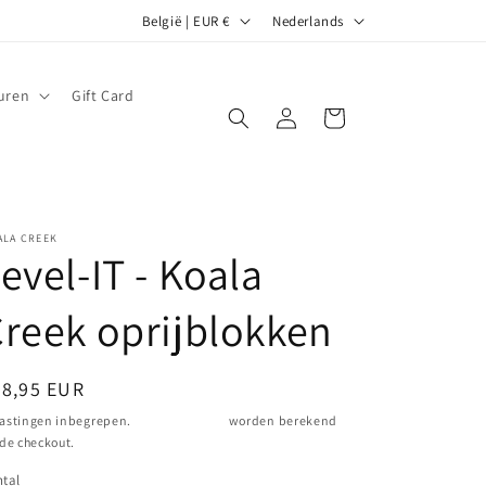
L
T
België | EUR €
Nederlands
a
a
n
a
uren
Gift Card
d
l
Inloggen
Winkelwagen
/
r
e
ALA CREEK
g
evel-IT - Koala
i
o
reek oprijblokken
ormale
48,95 EUR
ijs
astingen inbegrepen.
Verzendkosten
worden berekend
 de checkout.
tal
ntal