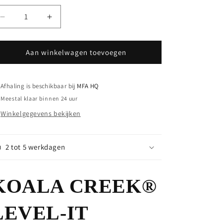
Aantal
Aantal
verlagen
verhogen
voor
voor
Level-
Level-
Aan winkelwagen toevoegen
IT
IT
-
-
Koala
Koala
Afhaling is beschikbaar bij
MFA HQ
Creek
Creek
Meestal klaar binnen 24 uur
oprijblokken
oprijblokken
Winkelgegevens bekijken
2 tot 5 werkdagen
KOALA CREEK®
LEVEL-IT